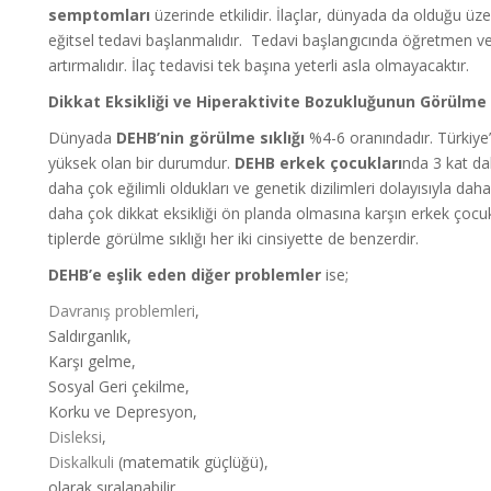
semptomları
üzerinde etkilidir. İlaçlar, dünyada da olduğu üze
eğitsel tedavi başlanmalıdır. Tedavi başlangıcında öğretmen ve ail
artırmalıdır. İlaç tedavisi tek başına yeterli asla olmayacaktır.
Dikkat Eksikliği ve Hiperaktivite Bozukluğunun Görülme S
Dünyada
DEHB’nin görülme sıklığı
%4-6 oranındadır. Türkiye’
yüksek olan bir durumdur.
DEHB erkek çocukları
nda 3 kat da
daha çok eğilimli oldukları ve genetik dizilimleri dolayısıyla 
daha çok dikkat eksikliği ön planda olmasına karşın erkek çocuk
tiplerde görülme sıklığı her iki cinsiyette de benzerdir.
DEHB’e eşlik eden diğer problemler
ise;
Davranış problemleri
,
Saldırganlık,
Karşı gelme,
Sosyal Geri çekilme,
Korku ve Depresyon,
Disleksi
,
Diskalkuli
(matematik güçlüğü),
olarak sıralanabilir.