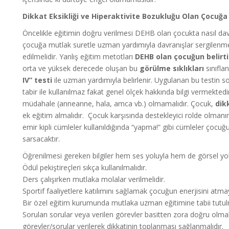
Dikkat Eksikliği ve Hiperaktivite Bozukluğu Olan Çocuğa 
Öncelikle eğitimin doğru verilmesi DEHB olan çocukta nasıl davra
çocuğa mutlak suretle uzman yardımıyla davranışlar sergilenme
edilmelidir. Yanlış eğitim metotları
DEHB olan çocuğun belirti
orta ve yüksek derecede oluşan bu
görülme sıklıkları
sınıfla
IV” testi
ile uzman yardımıyla belirlenir. Uygulanan bu testin s
tabir ile kullanılmaz fakat genel ölçek hakkında bilgi vermekted
müdahale (anneanne, hala, amca vb.) olmamalıdır. Çocuk,
dik
ek eğitim almalıdır. Çocuk karşısında destekleyici rolde olmanın
emir kipli cümleler kullanıldığında “yapma!” gibi cümleler çoc
sarsacaktır.
Öğrenilmesi gereken bilgiler hem ses yoluyla hem de görsel yolla
Ödül pekiştireçleri sıkça kullanılmalıdır.
Ders çalışırken mutlaka molalar verilmelidir.
Sportif faaliyetlere katılımını sağlamak çocuğun enerjisini atma
Bir özel eğitim kurumunda mutlaka uzman eğitimine tabii tutulm
Sorulan sorular veya verilen görevler basitten zora doğru olma
görevler/sorular verilerek dikkatinin toplanması sağlanmalıdır.