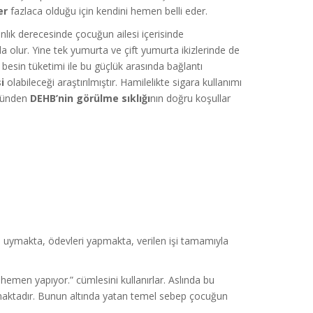
ler
fazlaca olduğu için kendini hemen belli eder.
nlık derecesinde çocuğun ailesi içerisinde
la olur. Yine tek yumurta ve çift yumurta ikizlerinde de
 besin tüketimi ile bu güçlük arasında bağlantı
i
olabileceği araştırılmıştır. Hamilelikte sigara kullanımı
üzünden
DEHB’nin görülme sıklığı
nın doğru koşullar
a uymakta, ödevleri yapmakta, verilen işi tamamıyla
hemen yapıyor.” cümlesini kullanırlar. Aslında bu
maktadır. Bunun altında yatan temel sebep çocuğun