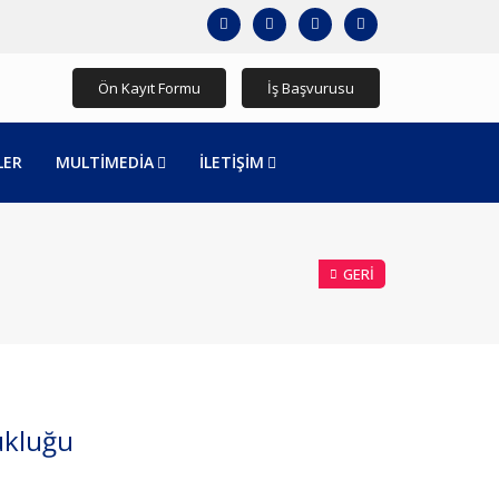
Ön Kayıt Formu
İş Başvurusu
LER
MULTİMEDİA
İLETİŞİM
GERI
zukluğu