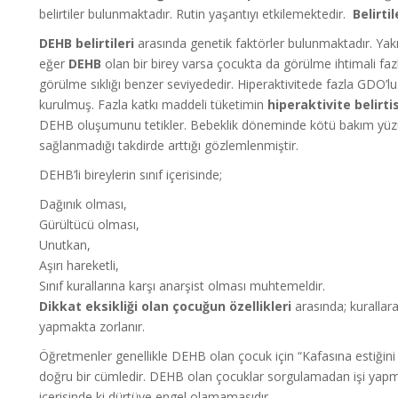
belirtiler bulunmaktadır. Rutin yaşantıyı etkilemektedir.
Belirti
DEHB belirtileri
arasında genetik faktörler bulunmaktadır. Yakı
eğer
DEHB
olan bir birey varsa çocukta da görülme ihtimali faz
görülme sıklığı benzer seviyededir. Hiperaktivitede fazla GDO’lu
kurulmuş. Fazla katkı maddeli tüketimin
hiperaktivite belirtis
DEHB oluşumunu tetikler. Bebeklik döneminde kötü bakım y
sağlanmadığı takdirde arttığı gözlemlenmiştir.
DEHB’li bireylerin sınıf içerisinde;
Dağınık olması,
Gürültücü olması,
Unutkan,
Aşırı hareketli,
Sınıf kurallarına karşı anarşist olması muhtemeldir.
Dikkat eksikliği olan çocuğun özellikleri
arasında; kurallar
yapmakta zorlanır.
Öğretmenler genellikle DEHB olan çocuk için “Kafasına estiğini 
doğru bir cümledir. DEHB olan çocuklar sorgulamadan işi yap
içerisinde ki dürtüye engel olamamasıdır.