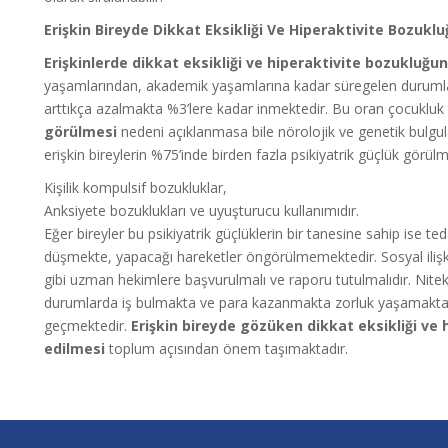
Erişkin Bireyde Dikkat Eksikliği Ve Hiperaktivite Bozukl
Erişkinlerde dikkat eksikliği ve hiperaktivite bozukluğ
yaşamlarından, akademik yaşamlarına kadar süregelen durumları
arttıkça azalmakta %3’lere kadar inmektedir. Bu oran çocukl
görülmesi
nedeni açıklanmasa bile nörolojik ve genetik bulgul
erişkin bireylerin %75’inde birden fazla psikiyatrik güçlük görül
Kişilik kompulsif bozukluklar,
Anksiyete bozuklukları ve uyuşturucu kullanımıdır.
Eğer bireyler bu psikiyatrik güçlüklerin bir tanesine sahip ise t
düşmekte, yapacağı hareketler öngörülmemektedir. Sosyal ilişkil
gibi uzman hekimlere başvurulmalı ve raporu tutulmalıdır. Nite
durumlarda iş bulmakta ve para kazanmakta zorluk yaşamaktad
geçmektedir.
Erişkin bireyde gözüken dikkat eksikliği ve
edilmesi
toplum açısından önem taşımaktadır.