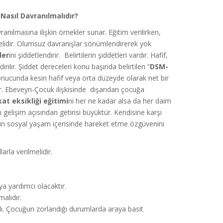
Nasıl Davranılmalıdır?
nılmasına ilişkin örnekler sunar. Eğitim verilirken,
lidir. Olumsuz davranışlar sönümlendirerek yok
ler
ini şiddetlendirir. Belirtilerin şiddetleri vardır. Hafif,
ndırılır. Şiddet dereceleri konu başında belirtilen “
DSM-
onucunda kesin hafif veya orta düzeyde olarak net bir
ir. Ebeveyn-Çocuk ilişkisinde dışarıdan çocuğa
kat eksikliği eğitimi
ni her ne kadar alsa da her daim
 gelişim açısından getirisi büyüktür. Kendisine karşı
uğun sosyal yaşam içerisinde hareket etme özgüvenini
rla verilmelidir.
ya yardımcı olacaktır.
alıdır.
lı. Çocuğun zorlandığı durumlarda araya basit