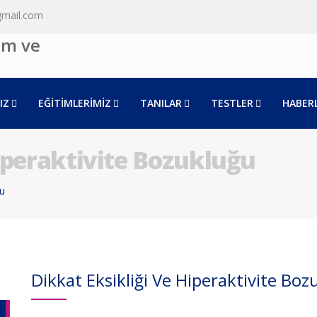
gmail.com
IZ
EĞİTİMLERİMİZ
TANILAR
TESTLER
HABER
iperaktivite Bozukluğu
ğu
Dikkat Eksikliği Ve Hiperaktivite Bo