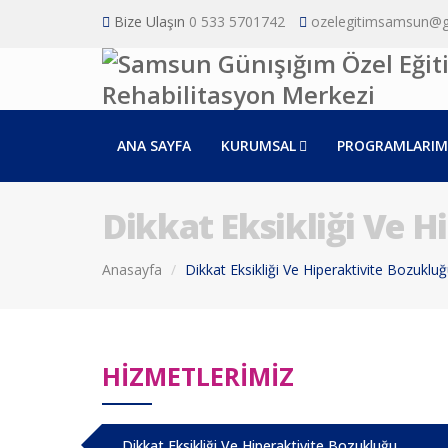
Bize Ulaşın
0 533 5701742
ozelegitimsamsun@
ANA SAYFA
KURUMSAL
PROGRAMLARIM
Dikkat Eksikliği Ve H
Anasayfa
Dikkat Eksikliği Ve Hiperaktivite Bozuklu
HİZMETLERİMİZ
Dikkat Eksikliği Ve Hiperaktivite Bozukluğu