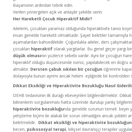
Başarısının ardından tebrik edin.
Verilen yönergeleri açık ve anlaşılır şekilde verin.
Her Hareketli Çocuk Hiperaktif Midir?
Ailelerin, çocukları yaramaz olduğunda hiperaktivite tanısı ko
insan genelde hareketli olmaktadır. Şayet belirtiler tamamıyla hi
aşamalardan bahsedilebilir. Çoğunlukla aileler, ders çalışmakta
çocukları
hiperaktif
olarak yargılarlar. Bu genel geçer yargı bi
düşük olması
nın yüzlerce sebebi vardır. Aynı bir çocuğun har
hiperaktif olduğu düşüncesinde iseniz, yapılabilecek en doğru 
almaktır.
Dersten çabuk sıkılan bir çocuğun
öğrenme kapasite
dolayısıyla bunun ayrımı ancak hekim eşliğinde bir kontrolden 
Dikkat Eksikliği ve Hiperaktivite Bozukluğu Nasıl Giderili
DEHB tedavisinin ilk durağı ebeveynleri bilgilendirmektir. Dikkat
bilinenlerin sorgulanması hatta üzerinde durulup yanlış bilgileri
hiperaktivite bozukluğu
nda genelde sorunun temeli beyin y
yetiştirme biçimi ile alakalı bir sorun olmadığını ancak şiddeti a
belirtmelidir.
Dikkat eksikliği ve hiperaktivite bozukluğu
beceri,
psikososyal terapi
, bilişsel davranışçı terapiler uygul