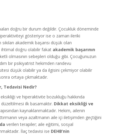
ymaları doğru bir durum değildir. Çocukluk döneminde
peraktiviteyi gösteriyor ise o zaman ileriki
n sıkılan akademik başarısı düşük olan
r ihtimal doğru olabilir fakat
akademik başarının
eketli olmasının sebepleri olduğu gibi. Çocuğunuzun
adım bir psikiyatrist hekimden randevu
si düşük olabilir ya da ilgisini çekmiyor olabilir
sonra ortaya çıkmaktadır.
r, Tedavisi Nedir?
 eksikliği ve hiperaktivite bozukluğu hakkında
n düzeltilmesi ilk basamaktır.
Dikkat eksikliği ve
apısından kaynaklanmaktadır. Hekim, ailenin
rttırmanın veya azaltmanın aile içi iletişimden geçtiğini
nda
verilen terapiler; aile eğitimi, sosyal
anmaktadır. İlaç tedavisi ise
DEHB’nin