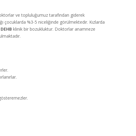
torlar ve topluluğumuz tarafından giderek
ğı çocuklarda %3-5 niceliğinde görülmektedir. Kızlarda
.
DEHB
klinik bir bozukluktur. Doktorlar anamneze
ulmaktadır.
rler.
lanırlar.
 gösteremezler.