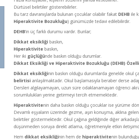
Dürtüsel belirtiler gösterebilirler.
Bu tarz davranışlarda bulunan çocuklar olabilir fakat
DEHB
ile 
Hiperaktivite Bozukluğu
)
günümüzde tedavi edilebilirdir.
DEHB
’in üç farklı durumu vardır. Bunlar;
Dikkat eksikliği
baskın,
Hiperaktivite
baskın,
Her iki
güçlüğü
nde baskın olduğu durumlar.
Dikkat Eksikliği ve Hiperaktivite Bozukluğu (DEHB) Özellikl
Dikkat eksikliği
nin baskın olduğu durumlarda genelde okul 
belirtisi
anlaşılmaktadır. Okul başlamasıyla beraber derse ada
Dersleri algılayamayan, uzun süre odaklanamayan öğrenci akran
sorumlulukları yerine getirmeyi tercih etmemektedir.
Hiperaktivite
nin daha baskın olduğu çocuklar ise yürüme dön
Devamlı eşyaların üzerinde gezme, aşırı konuşma, aklına gel
belirtiler göstermektedir. Okul çağına geldiğinde diğer arkada
düşünmeden soruya direkt atlama, öğretmeniyle etkin iletişimde
Hem
dikkat eksikliği
nin hem de
hiperaktivite
nin bulunduğu