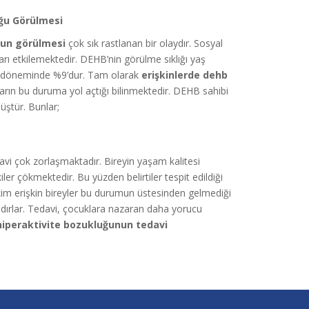
uğu Görülmesi
unun görülmesi
çok sık rastlanan bir olaydır. Sosyal
 etkilemektedir. DEHB’nin görülme sıklığı yaş
uk döneminde %9’dur. Tam olarak
erişkinlerde dehb
arın bu duruma yol açtığı bilinmektedir. DEHB sahibi
müştür. Bunlar;
edavi çok zorlaşmaktadır. Bireyin yaşam kalitesi
er çökmektedir. Bu yüzden belirtiler tespit edildiği
kim erişkin bireyler bu durumun üstesinden gelmediği
ırlar. Tedavi, çocuklara nazaran daha yorucu
 hiperaktivite bozukluğunun tedavi