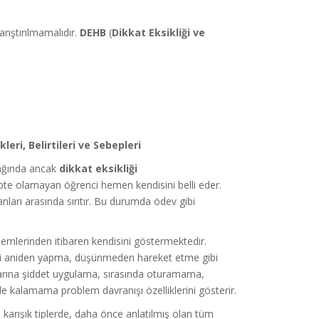
karıştırılmamalıdır.
DEHB
(
Dikkat Eksikliği ve
eri, Belirtileri ve Sebepleri
çağında ancak
dikkat eksikliği
pte olamayan öğrenci hemen kendisini belli eder.
ları arasında sırıtır. Bu durumda ödev gibi
emlerinden itibaren kendisini göstermektedir.
eni aniden yapma, düşünmeden hareket etme gibi
şlarına şiddet uygulama, sırasında oturamama,
 kalamama problem davranışı özelliklerini gösterir.
 karışık tiplerde, daha önce anlatılmış olan tüm