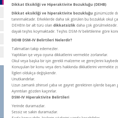
Dikkat Eksikliği ve Hiperaktivite Bozukluğu (DEHB)
Dikkat eksikliği ve hiperaktivite bozukluğu
günümüzde dok
tanınmaktadır. Erkeklerde daha sık görülen bu bozukluk okul ça
DEHB’in bir alt türü olan
dikkatsizlik
daha çok görülmektedir
dayalı teşhis koymaktadır. Teşhis DSM-IV belirtilerine göre kon
DEHB DSM-IV Belirtileri Nelerdir?
Talimatları takip edemezler.
Yaptıkları işe veya oyuna dikkatlerini vermekte zorlanırlar.
Okul veya başka bir işin gerekli malzeme ve gereçlerini kaybede
Konuşulan bir konu veya ders hakkında dikkatlerini vermekte zor
İlgileri oldukça değişkendir.
Unutkandırlar.
Uzun zamanlı zihinsel çaba ve gayret gerektiren işlerde başarı
Ayrıntıları gözden kaçırırlar.
DSM-IV Hiperaktivite Belirtileri
Yerinde duramazlar.
Sessiz ve sakin duramazlar.
Fazla konuşabilir, kişilerin sözlerini yarıda kesebilirler.